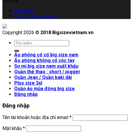
Trợ giúp
Giới thiệu
Hướng dẫn mua hàng
Copyright 2026 ©
2018 Bigsizevietnam.vn
Áo phông có cổ big size nam
Áo phông không cổ cộc tay
Sơ mi big size nam xuất khẩu
Quần thể thao : short / jogger
Quần Jean / Quần kaki dài
Plus size 3xl
Quần áo mùa đông big size
Đăng nhập
Đăng nhập
Tên tài khoản hoặc địa chỉ email
*
Mật khẩu
*