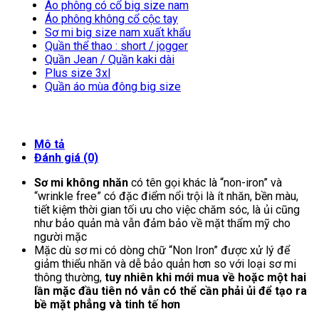
Áo phông có cổ big size nam
Áo phông không cổ cộc tay
Sơ mi big size nam xuất khẩu
Quần thể thao : short / jogger
Quần Jean / Quần kaki dài
Plus size 3xl
Quần áo mùa đông big size
Mô tả
Đánh giá (0)
Sơ mi không nhăn
có tên gọi khác là “non-iron” và
“wrinkle free” có đặc điểm nổi trội là ít nhăn, bền màu,
tiết kiệm thời gian tối ưu cho việc chăm sóc, là ủi cũng
như bảo quản mà vẫn đảm bảo về mặt thẩm mỹ cho
người mặc
Mặc dù sơ mi có dòng chữ “Non Iron” được xử lý để
giảm thiểu nhăn và dễ bảo quản hơn so với loại sơ mi
thông thường,
tuy nhiên khi mới mua về hoặc một hai
lần mặc đầu tiên nó vẫn có thể cần phải ủi để tạo ra
bề mặt phẳng và tinh tế hơn