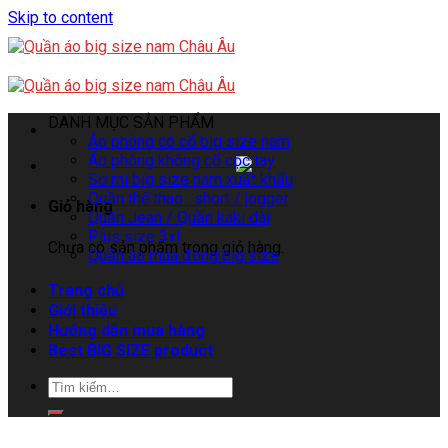
Skip to content
DANH MỤC SẢN PHẨM
Áo phông có cổ big size nam
Áo phông không cổ cộc tay
Sơ mi big size nam xuất khẩu
Quần thể thao : short / jogger
Giỏ hàng
Quần Jean / Quần kaki dài
Plus size 3xl
Chưa có sản phẩm trong giỏ hàng.
Quần áo mùa đông big size
Trang chủ
Giới thiệu
Hướng dẫn mua hàng
Best BIG SIZE product