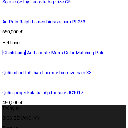
Sơ mi cộc tay Lacoste big size C5
Áo Polo Ralph Lauren bigsize nam PL233
650,000
₫
Hết hàng
[Chính hãng] Áo Lacoste Men’s Color Matching Polo
Quần short thể thao Lacoste big size nam S3
Quần jogger kaki túi hộp bigsize JG1017
450,000
₫
Thông tin
BIGSIZEHANOI.VN