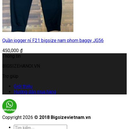
Quần jogger nỉ F21 bigsize nam phom baggy JG56
450,000
₫
Thông tin
BIGSIZEHANOI.VN
Trợ giúp
Giới thiệu
Hướng dẫn mua hàng
Copyright 2026 ©
2018 Bigsizevietnam.vn