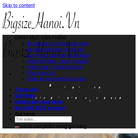
Skip to content
DANH MỤC SẢN PHẨM
Áo phông có cổ big size nam
Áo phông không cổ cộc tay
Sơ mi big size nam xuất khẩu
Quần thể thao : short / jogger
Quần Jean / Quần kaki dài
Plus size 3xl
Quần áo mùa đông big size
Trang chủ
Giới thiệu
Hướng dẫn mua hàng
Best BIG SIZE product
Giỏ hàng
Chưa có sản phẩm trong giỏ hàng.