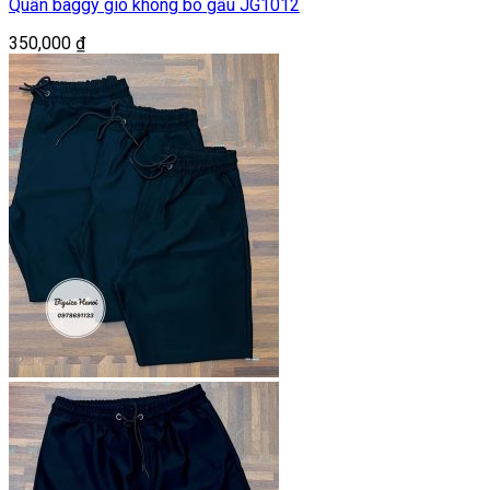
Quần baggy gió không bo gấu JG1012
350,000
₫