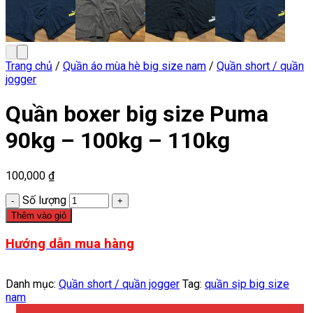
Trang chủ
/
Quần áo mùa hè big size nam
/
Quần short / quần
jogger
Quần boxer big size Puma
90kg – 100kg – 110kg
100,000
₫
Số lượng
Thêm vào giỏ
Hướng dẫn mua hàng
Danh mục:
Quần short / quần jogger
Tag:
quần sịp big size
nam