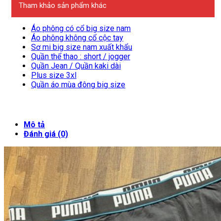
Tham khảo sản phẩm khác
Áo phông có cổ big size nam
Áo phông không cổ cộc tay
Sơ mi big size nam xuất khẩu
Quần thể thao : short / jogger
Quần Jean / Quần kaki dài
Plus size 3xl
Quần áo mùa đông big size
Mô tả
Đánh giá (0)