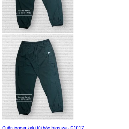
Quần jogger kaki túi hộp bigsize JG1017